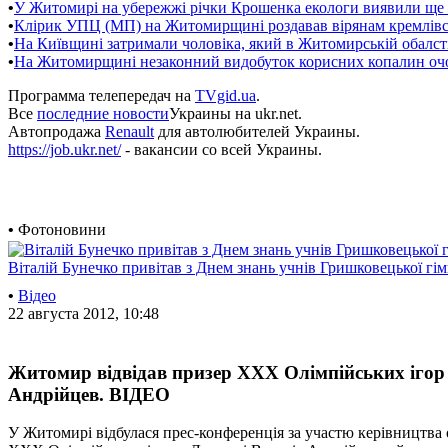
•
У Житомирі на убережжі річки Крошенка екологи виявили ще 
•
Клірик УПЦ (МП) на Житомирщині роздавав вірянам кремлівсь
•
На Київщині затримали чоловіка, який в Житомирській обалс
•
На Житомирщині незаконний видобуток корисних копалин оч
Программа телепередач на
TVgid.ua
.
Все
последние новости
Украины на ukr.net.
Автопродажа
Renault
для автолюбителей Украины.
https://job.ukr.net/
- вакансии со всей Украины.
•
Фотоновини
Віталій Бунечко привітав з Днем знань учнів Гришковецької гім
•
Відео
22 августа 2012, 10:48
Житомир відвідав призер ХХХ Олімпійських ігор 
Андрійцев. ВІДЕО
У Житомирі відбулася прес-конференція за участю керівництва о