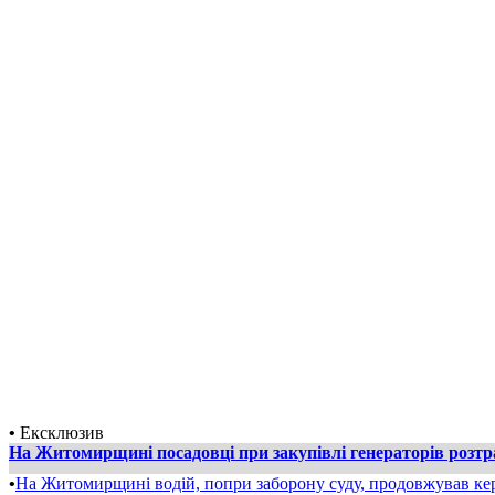
•
Ексклюзив
На Житомирщині посадовці при закупівлі генераторів розт
•
На Житомирщині водій, попри заборону суду, продовжував ке