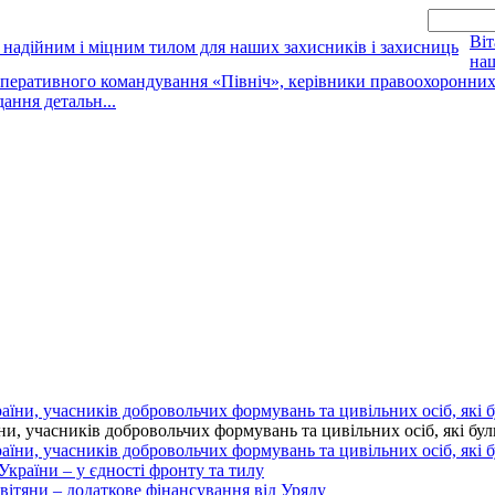
Віт
наш
оперативного командування «Північ», керівники правоохоронних о
дання детальн...
 учасників добровольчих формувань та цивільних осіб, які були 