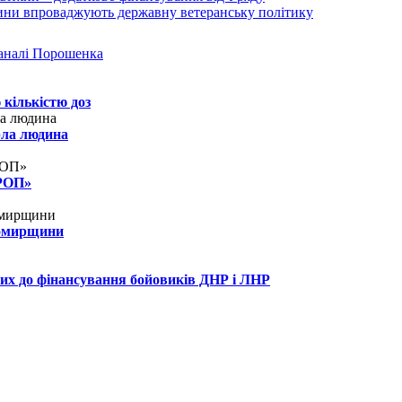
аналі Порошенка
 кількістю доз
рла людина
КРОП»
томирщини
их до фінансування бойовиків ДНР і ЛНР