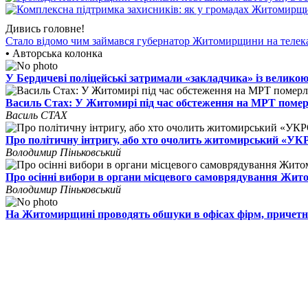
Дивись головне!
Стало відомо чим займався губернатор Житомирщини на телек
•
Авторська колонка
У Бердичеві поліцейські затримали «закладчика» із великою
Василь Стах: У Житомирі під час обстеження на МРТ поме
Василь СТАХ
Про політичну інтригу, або хто очолить житомирський «У
Володимир Піньковський
Про осінні вибори в органи місцевого самоврядування Жи
Володимир Піньковський
На Житомирщині проводять обшуки в офісах фірм, причетн