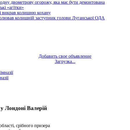
одну двометрову огорожу, яка має бути демонтована
кі «агітки»
ті викрав колишню кохану
олював колишній заступник голови Луганської ОДА
Добавить свое объявление
Загрузка...
назії
у Лондоні Валерій
бласті, срібного призера