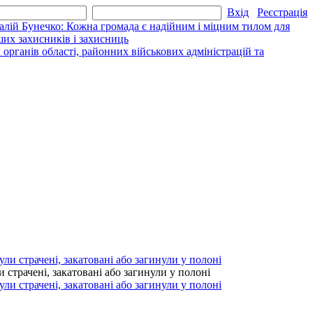
Вхід
Реєстрація
алій Бунечко: Кожна громада є надійним і міцним тилом для
их захисників і захисниць
рганів області, районних військових адміністрацій та
страчені, закатовані або загинули у полоні