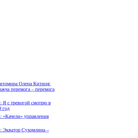
Житомира Олена Китиця:
важча перемога – перемога
 Я с тревогой смотрю в
 год
: «Качели» управления
: Экватор Сухомлина –