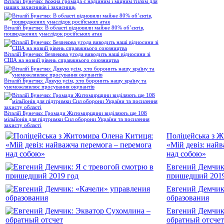
Віталій Бунечко: Кожна громада є надійним і міцним тилом для
наших захисників і захисниць
Віталій Бунечко: В області відновили майже 80% об’єктів,
пошкоджених унаслідок російських атак
Віталій Бунечко: Безпекова угода виводить наші відносини зі
США на новий рівень справжнього союзництва
Віталій Бунечко: Дякую усім, хто боронить нашу країну та
унеможливлює просування окупантів
Віталій Бунечко: Громади Житомирщини виділяють ще 108
мільйонів для підтримки Сил оборони України та посилення
захисту області
Поліцейська з 
«Мій девіз: най
над собою»
Евгений Демчик:
пришедший 2019
Евгений Демчик
образования
Евгений Демчик
обратный отсчет