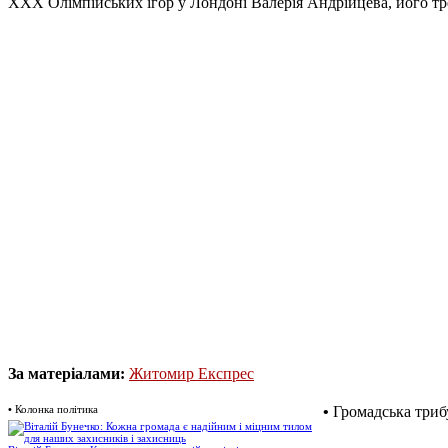
ХХХ Олімпійських ігор у Лондоні Валерія Андрійцева, його тре
За матеріалами:
Житомир Експрес
•
Колонка політика
•
Громадська триб