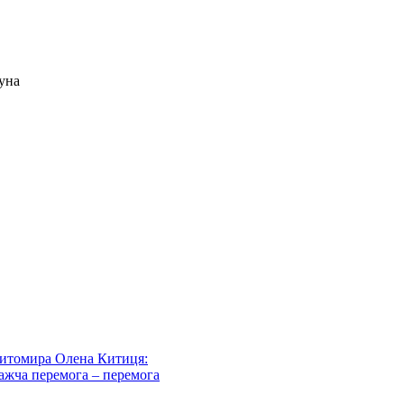
уна
Житомира Олена Китиця:
важча перемога – перемога