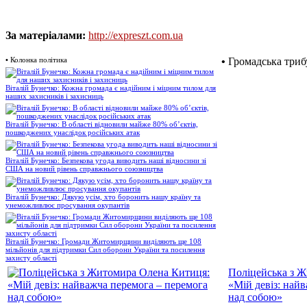
За матеріалами:
http://expreszt.com.ua
•
Колонка політика
•
Громадська триб
Віталій Бунечко: Кожна громада є надійним і міцним тилом для
наших захисників і захисниць
Віталій Бунечко: В області відновили майже 80% об’єктів,
пошкоджених унаслідок російських атак
Віталій Бунечко: Безпекова угода виводить наші відносини зі
США на новий рівень справжнього союзництва
Віталій Бунечко: Дякую усім, хто боронить нашу країну та
унеможливлює просування окупантів
Віталій Бунечко: Громади Житомирщини виділяють ще 108
мільйонів для підтримки Сил оборони України та посилення
захисту області
Поліцейська з 
«Мій девіз: най
над собою»