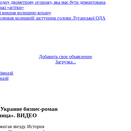
одну двометрову огорожу, яка має бути демонтована
кі «агітки»
ті викрав колишню кохану
олював колишній заступник голови Луганської ОДА
Добавить свое объявление
Загрузка...
назії
 Украине бизнес-роман
о лица». ВИДЕО
жигая звезду. История