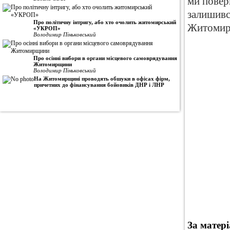
ми повер
залишивс
Про політичну інтригу, або хто очолить житомирський
Житомиро
«УКРОП»
Володимир Піньковський
Про осінні вибори в органи місцевого самоврядування
Житомирщини
Володимир Піньковський
На Житомирщині проводять обшуки в офісах фірм,
причетних до фінансування бойовиків ДНР і ЛНР
За матер