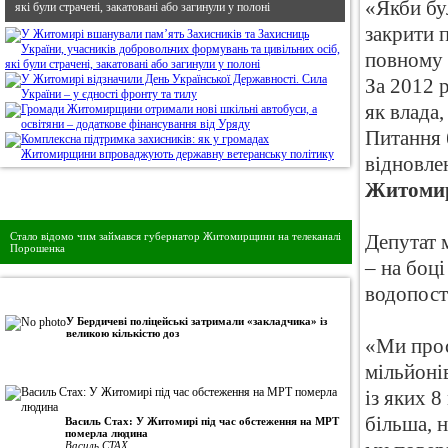
«Якби бу
які були страчені, закатовані або загинули у полоні
закрити п
повному 
За 2012 
як влада
Питання 
відновлен
Житомир
Дивись головне!
Стало відомо чим займався губернатор Житомирщини на телеканалі
Депутат 
Порошенка
– на боц
водопост
•
Авторська колонка
У Бердичеві поліцейські затримали «закладчика» із
великою кількістю доз
«Ми прос
мільйоні
із яких 8
більша, 
Василь Стах: У Житомирі під час обстеження на МРТ
померла людина
Василь СТАХ