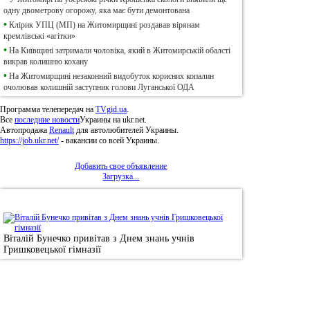
одну двометрову огорожу, яка має бути демонтована
•
Клірик УПЦ (МП) на Житомирщині роздавав вірянам
кремлівські «агітки»
•
На Київщині затримали чоловіка, який в Житомирській обалсті
викрав колишню кохану
•
На Житомирщині незаконний видобуток корисних копалин
очолював колишній заступник голови Луганської ОДА
Программа телепередач на
TVgid.ua
.
Все
последние новости
Украины на ukr.net.
Автопродажа
Renault
для автолюбителей Украины.
https://job.ukr.net/
- вакансии со всей Украины.
Добавить свое объявление
Загрузка...
•
Фотоновини
Віталій Бунечко привітав з Днем знань учнів
Гришковецької гімназії
© 2011, Регіональний сайт новин «
Житомир Ек
якому використанні матеріалів посилання (для і