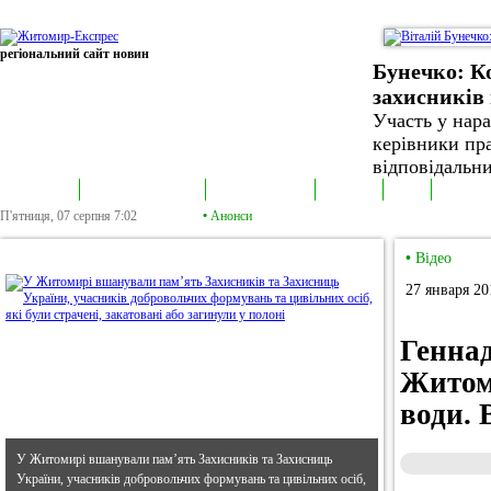
регіональний сайт новин
Бунечко: К
захисників 
Участь у нар
керівники пра
відповідальни
В епіцентрі
Громадська трибуна
Колонка політика
Екслюзив
Відео
Фотонов
П'ятниця, 07 серпня
7:02
•
Анонси
•
В епіцентрі
•
Відео
27 января 20
Геннад
Житоми
води.
У Житомирі вшанували пам’ять Захисників та Захисниць
України, учасників добровольчих формувань та цивільних осіб,