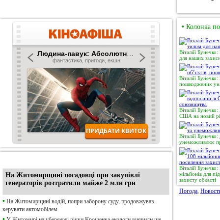
•
Колонка по
Віталій Бунечко:
для наших захисн
Віталій Бунечко:
пошкоджених уна
Віталій Бунечко:
США на новий рі
Віталій Бунечко:
унеможливлює пр
•
Ексклюзив
Віталій Бунечко
мільйонів для п
На Житомирщині посадовці при закупівлі
захисту області
генераторів розтратили майже 2 млн грн
Погода
,
Новост
•
На Житомирщині водій, попри заборону суду, продовжував
керувати автомобілем
•
У Житомирі на убережжі річки Крошенка екологи виявили ще