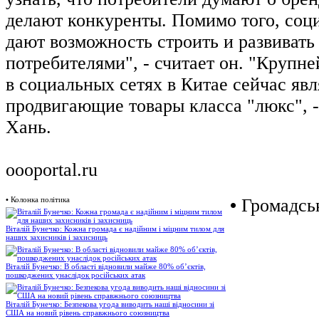
делают конкуренты. Помимо того, соц
дают возможность строить и развивать
потребителями", - считает он. "Круп
в социальных сетях в Китае сейчас яв
продвигающие товары класса "люкс", 
Хань.
oooportal.ru
•
Колонка політика
•
Громадськ
Віталій Бунечко: Кожна громада є надійним і міцним тилом для
наших захисників і захисниць
Віталій Бунечко: В області відновили майже 80% об’єктів,
пошкоджених унаслідок російських атак
Віталій Бунечко: Безпекова угода виводить наші відносини зі
США на новий рівень справжнього союзництва