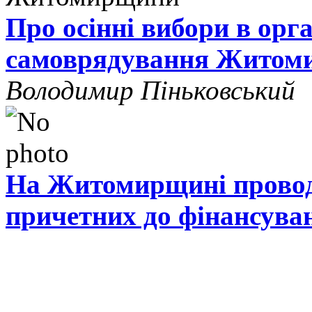
Про осінні вибори в орг
самоврядування Житом
Володимир Піньковський
На Житомирщині проводя
причетних до фінансува