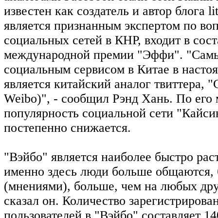
известен как создатель и автор блога lit
является признанным экспертом по во
социальных сетей в КНР, входит в сос
международной премии "Эффи". "Сам
социальным сервисом в Китае в насто
является китайский аналог твиттера, "
Weibo)", - сообщил Рэнд Хань. По его
популярность социальной сети "Кайсин
постепенно снижается.
"Вэйбо" является наиболее быстро ра
именно здесь люди больше общаются, 
(мнениями), больше, чем на любых дру
сказал он. Количество зарегистрирова
пользователей в "Вэйбо" составляет 1