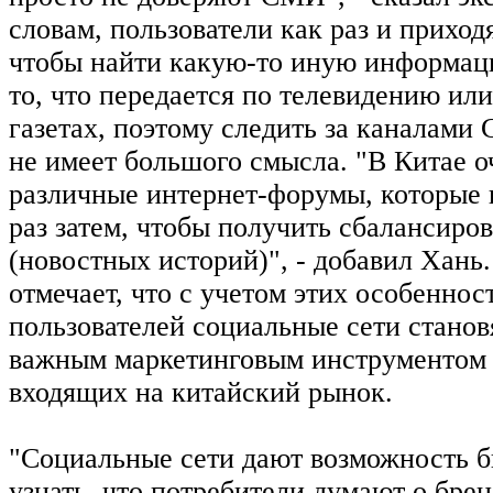
словам, пользователи как раз и приходя
чтобы найти какую-то иную информаци
то, что передается по телевидению ил
газетах, поэтому следить за каналами
не имеет большого смысла. "В Китае 
различные интернет-форумы, которые
раз затем, чтобы получить сбалансиро
(новостных историй)", - добавил Хань
отмечает, что с учетом этих особеннос
пользователей социальные сети станов
важным маркетинговым инструментом 
входящих на китайский рынок.
"Социальные сети дают возможность б
узнать, что потребители думают о бренд