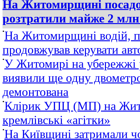
На Житомирщині посадов
розтратили майже 2 млн
•
На Житомирщині водій, п
продовжував керувати ав
•
У Житомирі на убережжі 
виявили ще одну двометро
демонтована
•
Клірик УПЦ (МП) на Жит
кремлівські «агітки»
•
На Київщині затримали ч