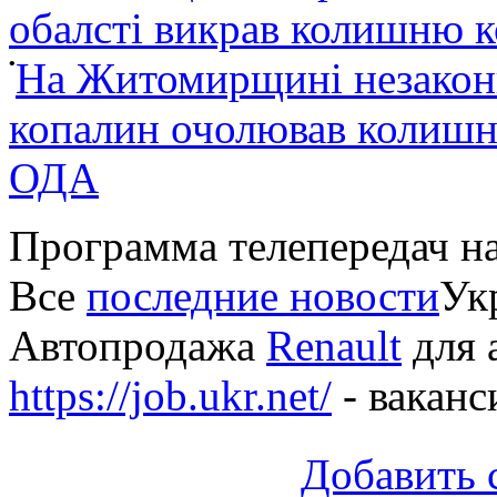
обалсті викрав колишню 
•
На Житомирщині незакон
копалин очолював колишні
ОДА
Программа телепередач н
Все
последние новости
Укр
Автопродажа
Renault
для 
https://job.ukr.net/
- ваканс
Добавить 