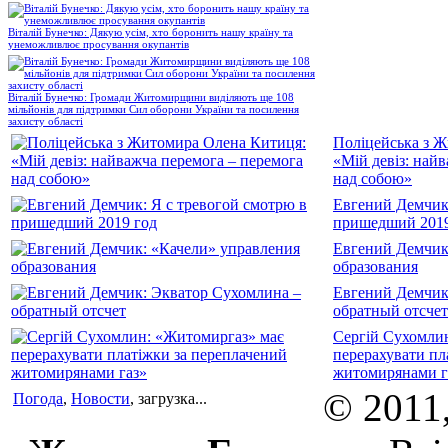
Віталій Бунечко: Дякую усім, хто боронить нашу країну та
унеможливлює просування окупантів
Віталій Бунечко: Громади Житомирщини виділяють ще 108
мільйонів для підтримки Сил оборони України та посилення
захисту області
Поліцейська з 
«Мій девіз: най
над собою»
Евгений Демчик:
пришедший 2019
Евгений Демчик
образования
Евгений Демчик
обратный отсчет
Сергій Сухомли
перерахувати пл
житомирянами г
© 2011
Погода
,
Новости
, загрузка...