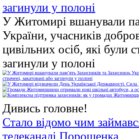
У Житомирі вшанували па
України, учасників добро
цивільних осіб, які були с
загинули у полоні
Дивись головне!
Стало відомо чим займав
телеканалі Порошенка