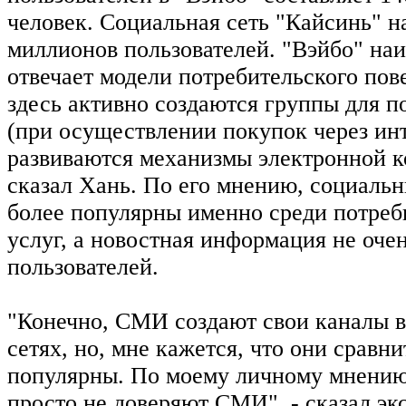
человек. Социальная сеть "Кайсинь" н
миллионов пользователей. "Вэйбо" на
отвечает модели потребительского пов
здесь активно создаются группы для п
(при осуществлении покупок через инт
развиваются механизмы электронной к
сказал Хань. По его мнению, социальн
более популярны именно среди потреб
услуг, а новостная информация не оче
пользователей.
"Конечно, СМИ создают свои каналы 
сетях, но, мне кажется, что они сравн
популярны. По моему личному мнению
просто не доверяют СМИ", - сказал экс