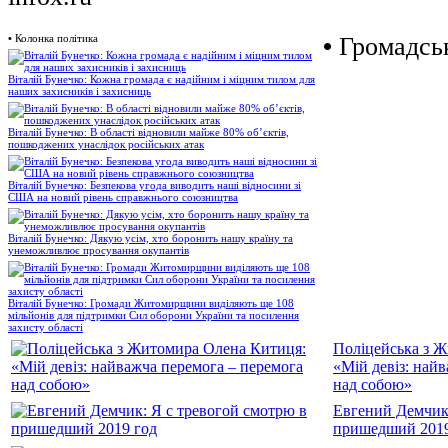
•
Колонка політика
•
Громадськ
Віталій Бунечко: Кожна громада є надійним і міцним тилом для
наших захисників і захисниць
Віталій Бунечко: В області відновили майже 80% об’єктів,
пошкоджених унаслідок російських атак
Віталій Бунечко: Безпекова угода виводить наші відносини зі
США на новий рівень справжнього союзництва
Віталій Бунечко: Дякую усім, хто боронить нашу країну та
унеможливлює просування окупантів
Віталій Бунечко: Громади Житомирщини виділяють ще 108
мільйонів для підтримки Сил оборони України та посилення
захисту області
Поліцейська з 
«Мій девіз: най
над собою»
Евгений Демчик:
пришедший 2019