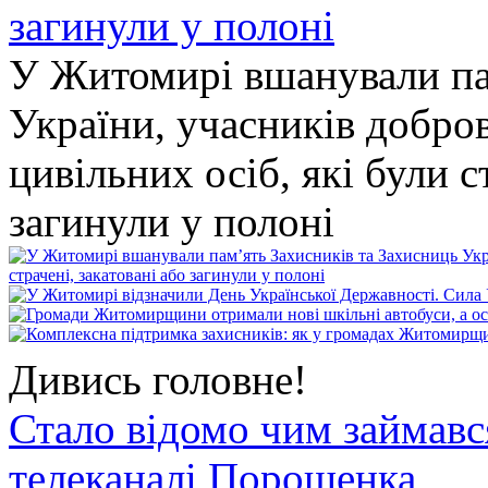
У Житомирі вшанували па
України, учасників добро
цивільних осіб, які були с
загинули у полоні
Дивись головне!
Стало відомо чим займав
телеканалі Порошенка