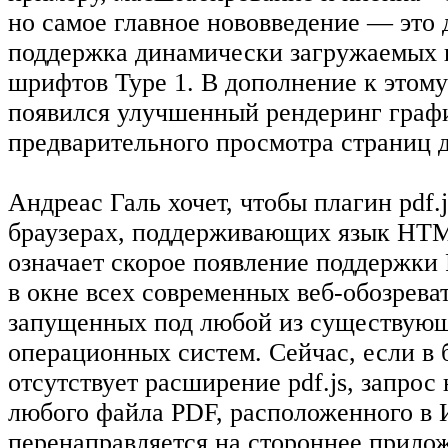
но самое главное нововведение — это
поддержка динамически загружаемых
шрифтов Type 1. В дополнение к этому в
появился улучшенный рендеринг графи
предварительного просмотра страниц 
Андреас Галь хочет, чтобы плагин pdf.j
браузерах, поддерживающих язык HTML
означает скорое появление поддержки
в окне всех современных веб-обозрева
запущенных под любой из существую
операционных систем. Сейчас, если в 
отсутствует расширение pdf.js, запрос
любого файла PDF, расположенного в 
перенаправляется на стороннее прилож