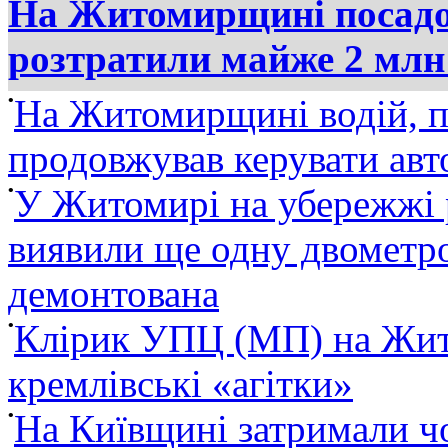
На Житомирщині посадов
розтратили майже 2 млн
•
На Житомирщині водій, п
продовжував керувати ав
•
У Житомирі на убережжі 
виявили ще одну двометро
демонтована
•
Клірик УПЦ (МП) на Жит
кремлівські «агітки»
•
На Київщині затримали ч