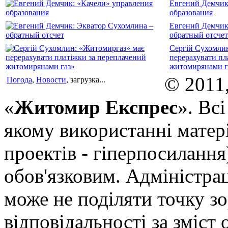
Евгений Демчик
образования
Евгений Демчик
обратный отсчет
Сергій Сухомли
перерахувати пл
житомирянами г
© 2011
Погода
,
Новости
, загрузка...
«
Житомир Експрес
». Вс
якому використанні матері
проектів - гіперпосилання
обов'язковим. Адміністрац
може не поділяти точку зор
відповідальності за зміст 