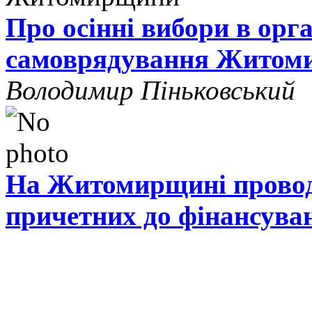
Про осінні вибори в орг
самоврядування Житом
Володимир Піньковський
На Житомирщині проводя
причетних до фінансува