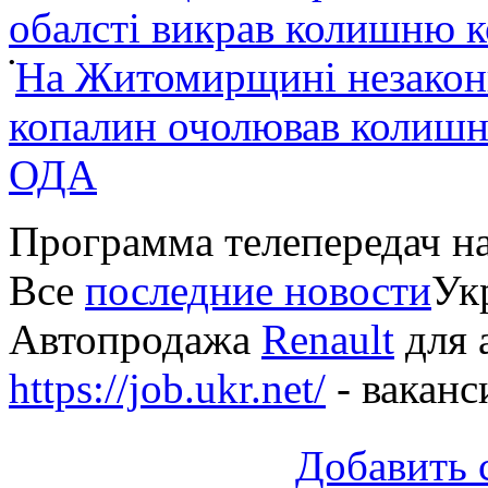
обалсті викрав колишню 
•
На Житомирщині незакон
копалин очолював колишні
ОДА
Программа телепередач н
Все
последние новости
Укр
Автопродажа
Renault
для 
https://job.ukr.net/
- ваканс
Добавить 