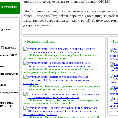
епідемія унікальна через штам (різновид) бацили: O104:H4.
на телеканалі
"До нинішнього епізоду цей тип визначався тільки одного разу, 
Кореї", - розповів Патрік Фаш, директор з дослідницької робо
навколишнього середовища та праці Франції. За його словами,
джерела зараження.
адчика» із
•
Колонка політика
•
Гро
Віталій Бунечко: Кожна громада є надійним і міцним тилом
ження на МРТ
для наших захисників і захисниць
Віталій Бунечко: В області відновили майже 80% об’єктів,
пошкоджених унаслідок російських атак
 житомирський
Віталій Бунечко: Безпекова угода виводить наші відносини зі
США на новий рівень справжнього союзництва
амоврядування
Віталій Бунечко: Дякую усім, хто боронить нашу країну та
ісах фірм,
унеможливлює просування окупантів
НР і ЛНР
Віталій Бунечко: Громади Житомирщини виділяють ще 108