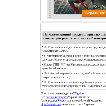
•
Ексклюзив
На Житомирщині посадовці при закупів
генераторів розтратили майже 2 млн грн
•
На Житомирщині водій, попри заборону суду, прод
керувати автомобілем
•
У Житомирі на убережжі річки Крошенка екологи 
одну двометрову огорожу, яка має бути демонтована
•
Клірик УПЦ (МП) на Житомирщині роздавав віря
кремлівські «агітки»
•
На Київщині затримали чоловіка, який в Житомирсь
викрав колишню кохану
•
На Житомирщині незаконний видобуток корисних к
очолював колишній заступник голови Луганської ОД
Программа телепередач на
TVgid.ua
.
Все
последние новости
Украины на ukr.net.
Автопродажа
Renault
для автолюбителей Украины.
https://job.ukr.net/
- вакансии со всей Украины.