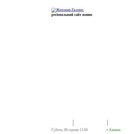
регіональний сайт новин
В епіцентрі
Громадська трибуна
Колонка політик
Субота, 08 серпня
13:08
•
Анонси