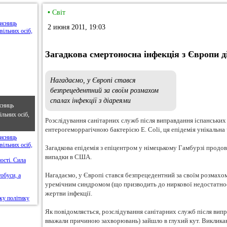
•
Світ
2 июня 2011, 19:03
Загадкова смертоносна інфекція з Європи 
Нагадаємо, у Європі стався
безпрецедентний за своїм розмахом
спалах інфекції з діареями
сниць
льних осіб,
Розслідування санітарних служб після виправдання іспанських 
ентерогеморрагічною бактерією E. Coli, ця епідемія унікальна
Загадкова епідемія з епіцентром у німецькому Гамбурзі прод
випадки в США.
Нагадаємо, у Європі стався безпрецедентний за своїм розмахом 
уремічним синдромом (що призводить до ниркової недостатност
жертви інфекції.
Як повідомляється, розслідування санітарних служб після випр
вважали причиною захворювань) зайшло в глухий кут. Викликан