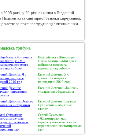
в 2005 році, у 29-річної жінки в Південній
ти Нацагентства санітарної безпеки харчування,
 це частково пояснює труднощі з визначенням
мадська трибуна
Поліцейська з Житомира
Олена Китиця: «Мій девіз:
найважча перемога –
перемога над собою»
Евгений Демчик: Я с
тревогой смотрю в
пришедший 2019 год
Евгений Демчик: «Качели»
управления образования
Евгений Демчик: Экватор
Сухомлина – обратный
отсчет
Сергій Сухомлин:
«Житомиргаз» має
перерахувати платіжки за
переплачений житомирянами
газ»