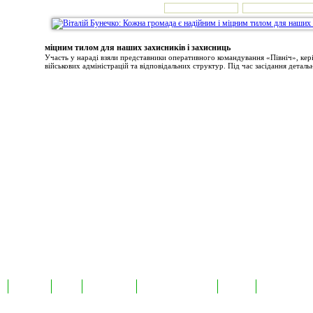
міцним тилом для наших захисників і захисниць
Участь у нараді взяли представники оперативного командування «Північ», ке
військових адміністрацій та відповідальних структур. Під час засідання детальн
а
Екслюзив
Відео
Фотоновини
Авторські публікації
TabloID
Каталог підпр