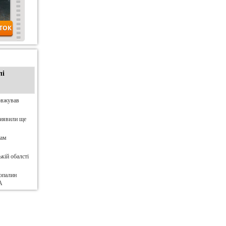
лі
овжував
виявили ще
нам
кій обалсті
опалин
А