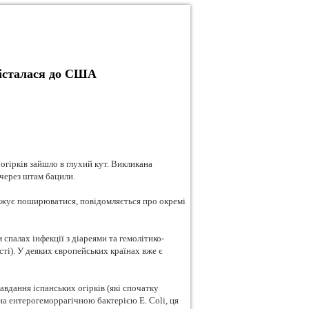
дісталася до США
огірків зайшло в глухий кут. Викликана
 через штам бацили.
овжує поширюватися, повідомляється про окремі
спалах інфекції з діареями та гемолітико-
і). У деяких європейських країнах вже є
авдання іспанських огірків (які спочатку
а ентерогеморрагічною бактерією E. Coli, ця