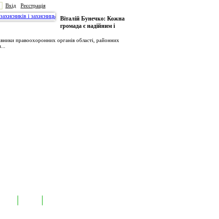
Вхід
Реєстрація
Віталій Бунечко: Кожна
громада є надійним і
рівники правоохоронних органів області, районних
...
иємств
Лідери
Контакти