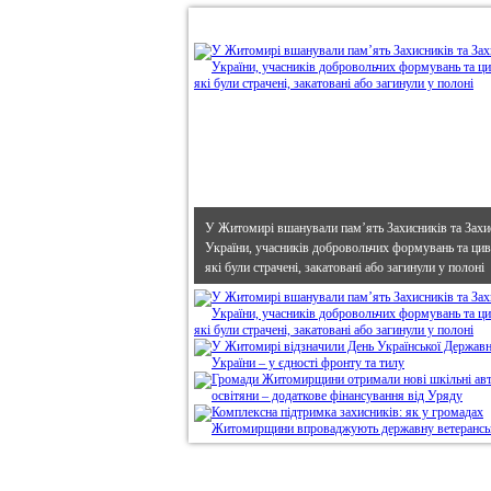
•
В епіцентрі
У Житомирі вшанували пам’ять Захисників та Захи
України, учасників добровольчих формувань та циві
які були страчені, закатовані або загинули у полоні
Дивись головне!