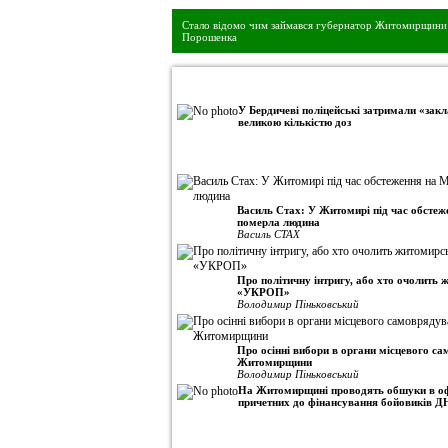
Стало відомо чим займався губернатор Житомирщини 
Порошенка
•
Авторська колонка
У Бердичеві поліцейські затримали «закл
великою кількістю доз
Василь Стах: У Житомирі під час обсте
померла людина
Василь СТАХ
Про політичну інтригу, або хто очолить
«УКРОП»
Володимир Піньковський
Про осінні вибори в органи місцевого с
Житомирщини
Володимир Піньковський
На Житомирщині проводять обшуки в оф
причетних до фінансування бойовиків Д