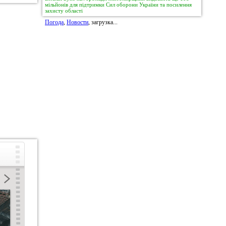
мільйонів для підтримки Сил оборони України та посилення
захисту області
Погода
,
Новости
, загрузка...