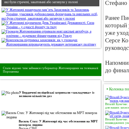
Стефано 
які були страчені, закатовані або загинули у полоні
Ранее Пи
который 
уже уход
Серсе Ко
руководс
Дивись головне!
Напомним
Стало відомо чим займався губернатор Житомирщини на телеканалі
до финал
Порошенка
•
Авторська колонка
•
Колонка по
У Бердичеві поліцейські затримали «закладчика» із
великою кількістю доз
Віталій Бунечко:
для наших захисн
Віталій Бунечко:
Василь Стах: У Житомирі під час обстеження на МРТ
пошкоджених уна
померла людина
Василь СТАХ