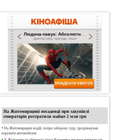
•
Ексклюзив
На Житомирщині посадовці при закупівлі
генераторів розтратили майже 2 млн грн
•
На Житомирщині водій, попри заборону суду, продовжував
керувати автомобілем
•
У Житомирі на убережжі річки Крошенка екологи виявили ще