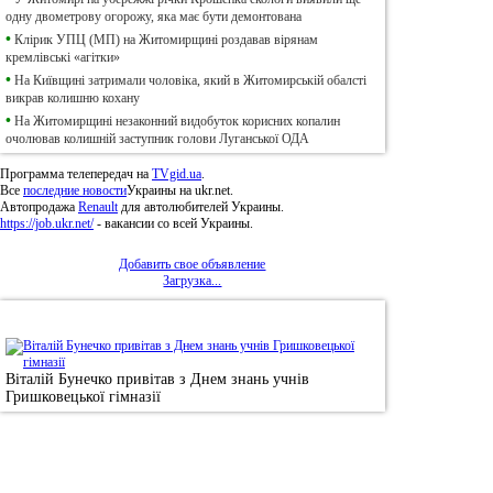
одну двометрову огорожу, яка має бути демонтована
•
Клірик УПЦ (МП) на Житомирщині роздавав вірянам
кремлівські «агітки»
•
На Київщині затримали чоловіка, який в Житомирській обалсті
викрав колишню кохану
•
На Житомирщині незаконний видобуток корисних копалин
очолював колишній заступник голови Луганської ОДА
Программа телепередач на
TVgid.ua
.
Все
последние новости
Украины на ukr.net.
Автопродажа
Renault
для автолюбителей Украины.
https://job.ukr.net/
- вакансии со всей Украины.
Добавить свое объявление
Загрузка...
•
Фотоновини
Віталій Бунечко привітав з Днем знань учнів
Гришковецької гімназії
© 2011, Регіональний сайт новин «
Житомир Ек
якому використанні матеріалів посилання (для і