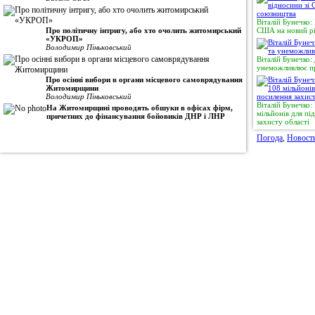
Віталій Бунечко:
Про політичну інтригу, або хто очолить житомирський
США на новий рі
«УКРОП»
Володимир Піньковський
Віталій Бунечко:
унеможливлює пр
Про осінні вибори в органи місцевого самоврядування
Житомирщини
Володимир Піньковський
Віталій Бунечко
На Житомирщині проводять обшуки в офісах фірм,
мільйонів для п
причетних до фінансування бойовиків ДНР і ЛНР
захисту області
Погода
,
Новост