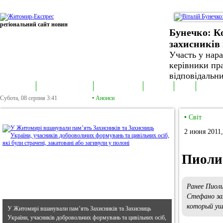
регіональний сайт новин
Бунечко: К
захисників 
Участь у нар
керівники пра
відповідальни
В епіцентрі
Громадська трибуна
Колонка політика
Екслюзив
Відео
Фотонов
Субота, 08 серпня
3:41
•
Анонси
•
В епіцентрі
•
Світ
2 июня 2011,
Пиоли
Ранее Пиоли
Стефано за
который уш
У Житомирі вшанували пам’ять Захисників та Захисниць
України, учасників добровольчих формувань та цивільних осіб,