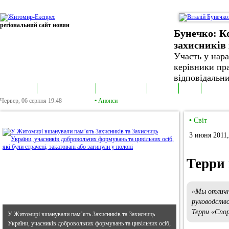
регіональний сайт новин
Бунечко: К
захисників 
Участь у нар
керівники пра
відповідальни
В епіцентрі
Громадська трибуна
Колонка політика
Екслюзив
Відео
Фотонов
Червер, 06 серпня
19:48
•
Анонси
•
В епіцентрі
•
Світ
3 июня 2011,
Терри 
«Мы отличн
руководство
Терри «Спо
У Житомирі вшанували пам’ять Захисників та Захисниць
України, учасників добровольчих формувань та цивільних осіб,