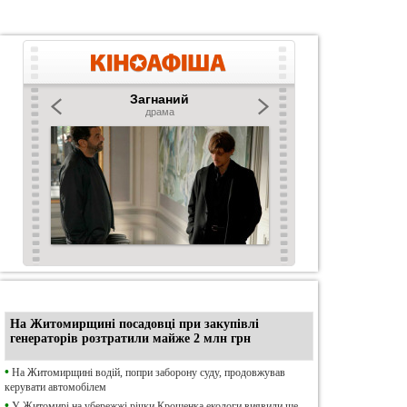
•
Ексклюзив
На Житомирщині посадовці при закупівлі
генераторів розтратили майже 2 млн грн
•
На Житомирщині водій, попри заборону суду, продовжував
керувати автомобілем
•
У Житомирі на убережжі річки Крошенка екологи виявили ще