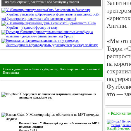
Защитник
які були страчені, закатовані або загинули у полоні
тренером
«аристок
Англии.
«Мы отли
Терри «С
распрост
Дивись головне!
на корот
Стало відомо чим займався губернатор Житомирщини на телеканалі
сохранил
Порошенка
поддержи
Футболис
•
Авторська колонка
это — за
У Бердичеві поліцейські затримали «закладчика» із
великою кількістю доз
•
Колонка по
Василь Стах: У Житомирі під час обстеження на МРТ
померла людина
Віталій Бунечко:
Василь СТАХ