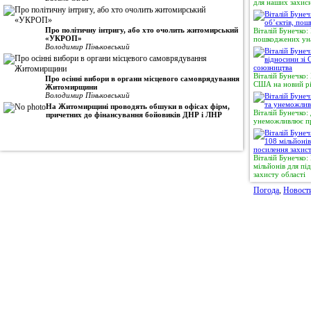
для наших захисн
Про політичну інтригу, або хто очолить житомирський
Віталій Бунечко:
«УКРОП»
пошкоджених уна
Володимир Піньковський
Віталій Бунечко:
Про осінні вибори в органи місцевого самоврядування
США на новий рі
Житомирщини
Володимир Піньковський
На Житомирщині проводять обшуки в офісах фірм,
Віталій Бунечко:
причетних до фінансування бойовиків ДНР і ЛНР
унеможливлює пр
Віталій Бунечко
мільйонів для п
захисту області
Погода
,
Новост