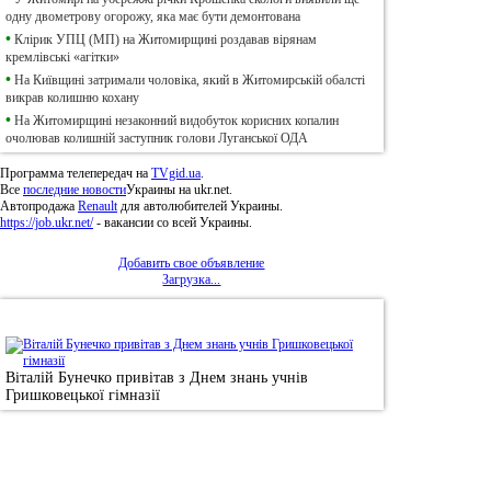
одну двометрову огорожу, яка має бути демонтована
•
Клірик УПЦ (МП) на Житомирщині роздавав вірянам
кремлівські «агітки»
•
На Київщині затримали чоловіка, який в Житомирській обалсті
викрав колишню кохану
•
На Житомирщині незаконний видобуток корисних копалин
очолював колишній заступник голови Луганської ОДА
Программа телепередач на
TVgid.ua
.
Все
последние новости
Украины на ukr.net.
Автопродажа
Renault
для автолюбителей Украины.
https://job.ukr.net/
- вакансии со всей Украины.
Добавить свое объявление
Загрузка...
•
Фотоновини
Віталій Бунечко привітав з Днем знань учнів
Гришковецької гімназії
© 2011, Регіональний сайт новин «
Житомир Ек
якому використанні матеріалів посилання (для і