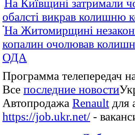
На Київщині затримали ч
обалсті викрав колишню 
•
На Житомирщині незакон
копалин очолював колишні
ОДА
Программа телепередач н
Все
последние новости
Укр
Автопродажа
Renault
для 
https://job.ukr.net/
- ваканс