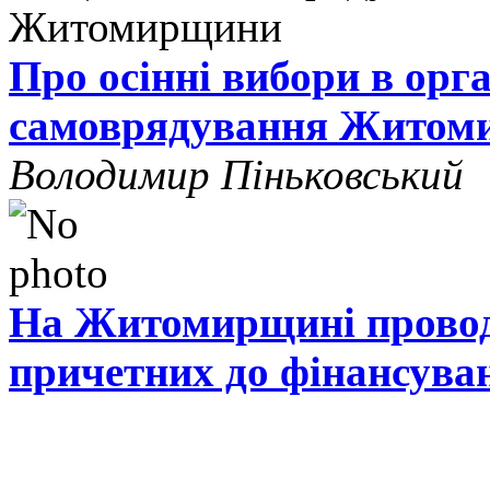
Про осінні вибори в орг
самоврядування Житом
Володимир Піньковський
На Житомирщині проводя
причетних до фінансува