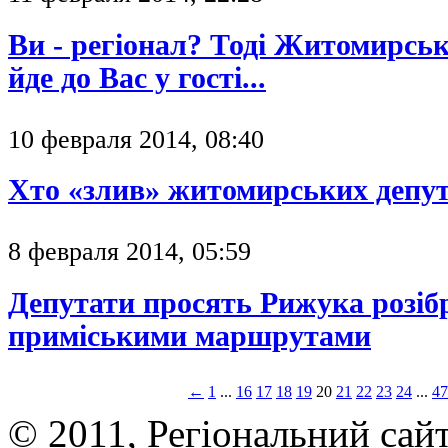
Ви - регіонал? Тоді Житомирс
йде до Вас у гості...
10 февраля 2014, 08:40
Хто «злив» житомирських депут
8 февраля 2014, 05:59
Депутати просять Рижука розіб
приміськими маршрутами
←
1
...
16
17
18
19
20
21
22
23
24
...
47
© 2011, Регіональний сай