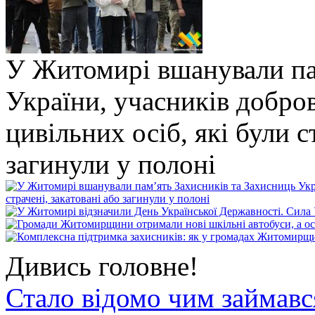
У Житомирі вшанували па
України, учасників добро
цивільних осіб, які були с
загинули у полоні
Дивись головне!
Стало відомо чим займав