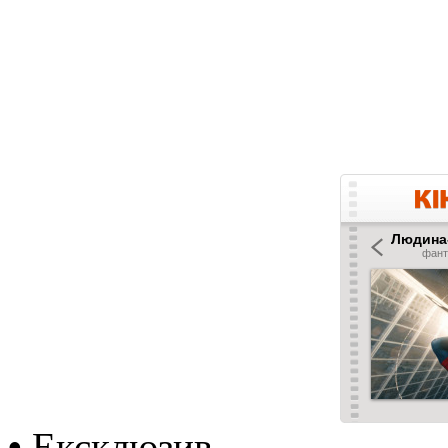
•
Ексклюзив