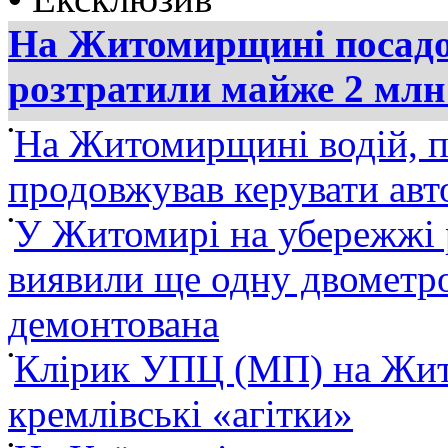
На Житомирщині посадов
розтратили майже 2 млн
•
На Житомирщині водій, п
продовжував керувати ав
•
У Житомирі на убережжі 
виявили ще одну двометро
демонтована
•
Клірик УПЦ (МП) на Жит
кремлівські «агітки»
•