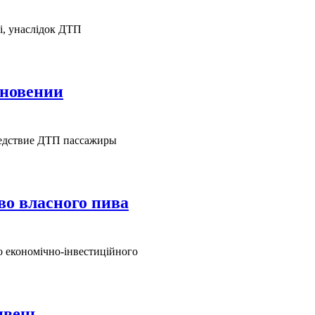
і, унаслідок ДТП
кновении
едствие ДТП пассажиры
о власного пива
го економічно-інвестиційного
ивень