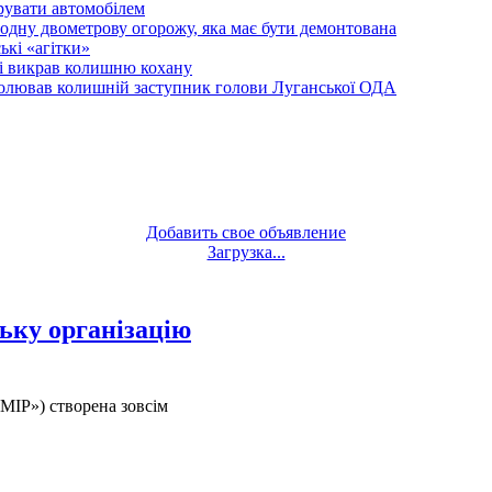
рувати автомобілем
одну двометрову огорожу, яка має бути демонтована
кі «агітки»
ті викрав колишню кохану
олював колишній заступник голови Луганської ОДА
Добавить свое объявление
Загрузка...
ьку організацію
«МІР») створена зовсім