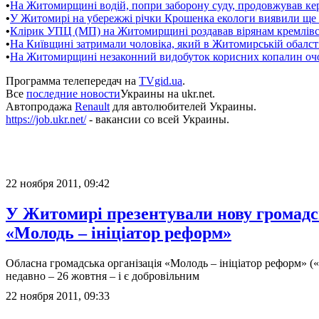
•
На Житомирщині водій, попри заборону суду, продовжував ке
•
У Житомирі на убережжі річки Крошенка екологи виявили ще 
•
Клірик УПЦ (МП) на Житомирщині роздавав вірянам кремлівсь
•
На Київщині затримали чоловіка, який в Житомирській обалс
•
На Житомирщині незаконний видобуток корисних копалин оч
Программа телепередач на
TVgid.ua
.
Все
последние новости
Украины на ukr.net.
Автопродажа
Renault
для автолюбителей Украины.
https://job.ukr.net/
- вакансии со всей Украины.
22 ноября 2011, 09:42
У Житомирі презентували нову громадс
«Молодь – ініціатор реформ»
Обласна громадська організація «Молодь – ініціатор реформ» (
недавно – 26 жовтня – і є добровільним
22 ноября 2011, 09:33