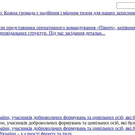
зяли представники оперативного командування «Північ», керівни
дповідальних структур. Під час засідання детальн...
 учасників добровольчих формувань та цивільних осіб, які були 