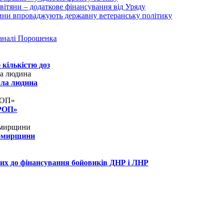
аналі Порошенка
 кількістю доз
рла людина
КРОП»
томирщини
их до фінансування бойовиків ДНР і ЛНР