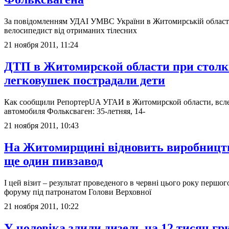
За повідомленням УДАІ УМВС України в Житомирській област
велосипедист від отриманих тілесних
21 ноября 2011, 11:24
ДТП в Житомирской области при стол
легковушек пострадали дети
Как сообщили РепортерUA УГАИ в Житомирской области, всл
автомобиля Фольксваген: 35-летняя, 14-
21 ноября 2011, 10:43
На Житомирщині відновить виробництв
ще один пивзавод
І цей візит – результат проведеного в червні цього року першо
форуму під патронатом Голови Верховної
21 ноября 2011, 10:22
У чоловіка злили дизель на 12 тисяч гр