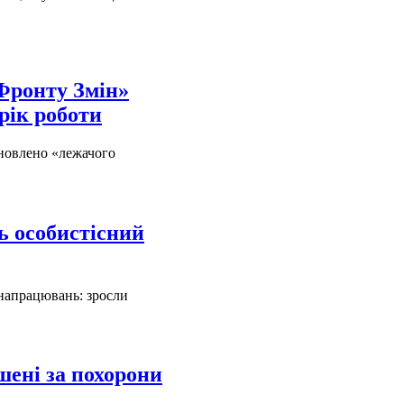
Фронту Змін»
рік роботи
ановлено «лежачого
ь особистісний
а напрацювань: зросли
ені за похорони