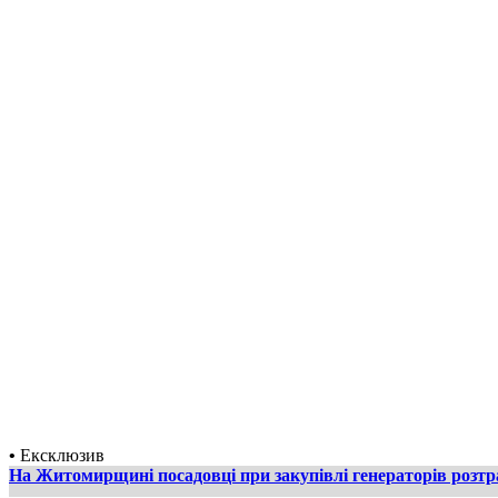
•
Ексклюзив
На Житомирщині посадовці при закупівлі генераторів розт