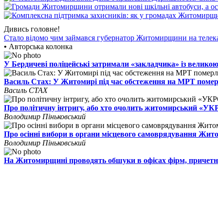
Дивись головне!
Стало відомо чим займався губернатор Житомирщини на телек
•
Авторська колонка
У Бердичеві поліцейські затримали «закладчика» із великою
Василь Стах: У Житомирі під час обстеження на МРТ поме
Василь СТАХ
Про політичну інтригу, або хто очолить житомирський «У
Володимир Піньковський
Про осінні вибори в органи місцевого самоврядування Жи
Володимир Піньковський
На Житомирщині проводять обшуки в офісах фірм, причетн