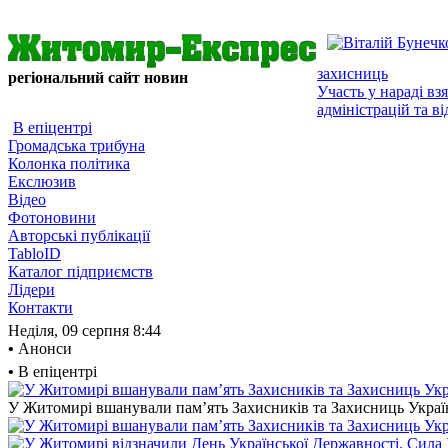
захисниць
регіональний сайт новин
Участь у нараді в
адміністрацій та ві
В епіцентрі
Громадська трибуна
Колонка політика
Екслюзив
Відео
Фотоновини
Авторські публікації
TabloID
Каталог підприємств
Лідери
Контакти
Неділя, 09 серпня
8:44
•
Анонси
•
В епіцентрі
У Житомирі вшанували пам’ять Захисників та Захисниць України,