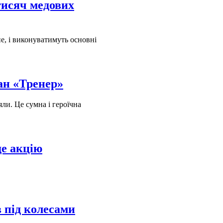
тисяч медових
не, і виконуватимуть основні
ан «Тренер»
яли. Це сумна і героїчна
е акцію
 під колесами