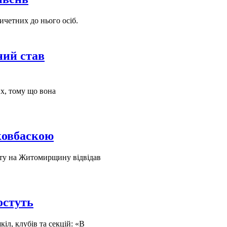
ричетних до нього осіб.
ий став
их, тому що вона
ковбаскою
иту на Житомирщину відвідав
остуть
іл, клубів та секцій: «В