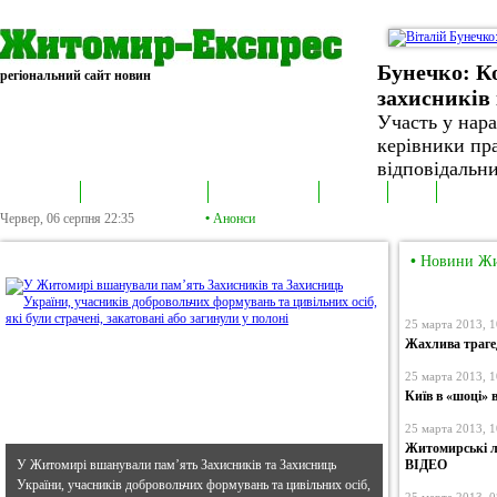
Бунечко: К
регіональний сайт новин
захисників 
Участь у нар
керівники пра
відповідальни
В епіцентрі
Громадська трибуна
Колонка політика
Екслюзив
Відео
Фотонов
Червер, 06 серпня
22:35
•
Анонси
•
В епіцентрі
•
Новини Ж
25 марта 2013, 1
Жахлива трагед
25 марта 2013, 1
Київ в «шоці» 
25 марта 2013, 1
Житомирські л
У Житомирі вшанували пам’ять Захисників та Захисниць
ВІДЕО
України, учасників добровольчих формувань та цивільних осіб,