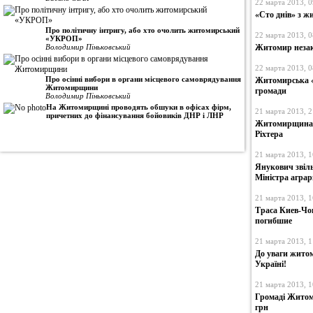
22 марта 2013, 0
«Сто днів» з ж
Про політичну інтригу, або хто очолить житомирський
22 марта 2013, 0
«УКРОП»
Володимир Піньковський
Житомир незако
22 марта 2013, 0
Про осінні вибори в органи місцевого самоврядування
Житомирська «
Житомирщини
громади
Володимир Піньковський
На Житомирщині проводять обшуки в офісах фірм,
21 марта 2013, 2
причетних до фінансування бойовиків ДНР і ЛНР
Житомирщина ш
Ріхтера
21 марта 2013, 1
Янукович звіл
Міністра аграр
21 марта 2013, 1
Траса Киев-Чо
погибшие
21 марта 2013, 1
До уваги жито
Україні!
21 марта 2013, 1
Громаді Житом
грн