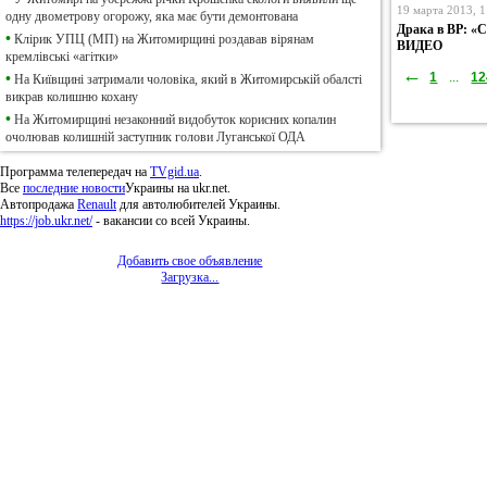
19 марта 2013, 1
одну двометрову огорожу, яка має бути демонтована
Драка в ВР: «
•
Клірик УПЦ (МП) на Житомирщині роздавав вірянам
ВИДЕО
кремлівські «агітки»
←
1
...
12
•
На Київщині затримали чоловіка, який в Житомирській обалсті
викрав колишню кохану
•
На Житомирщині незаконний видобуток корисних копалин
очолював колишній заступник голови Луганської ОДА
Программа телепередач на
TVgid.ua
.
Все
последние новости
Украины на ukr.net.
Автопродажа
Renault
для автолюбителей Украины.
https://job.ukr.net/
- вакансии со всей Украины.
Добавить свое объявление
Загрузка...