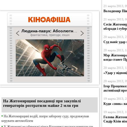
21 марта 2013, 0
Володимир Пін
21 марта 2013, 0
Сесія Житомир
облради і губе
20 марта 2013, 2
Суд наніс удар
20 марта 2013, 1
Мэр Житомира 
когда станет 
20 марта 2013, 1
«Удар у відпов
20 марта 2013, 0
Ігор Проценко:
активізації про
•
Ексклюзив
19 марта 2013, 2
На Житомирщині посадовці при закупівлі
Куди «зник» н
генераторів розтратили майже 2 млн грн
19 марта 2013, 1
•
На Житомирщині водій, попри заборону суду, продовжував
Голова Житомир
керувати автомобілем
Сидір Кізін ві
•
У Житомирі на убережжі річки Крошенка екологи виявили ще