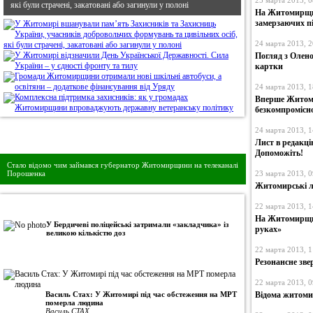
25 марта 2013, 0
які були страчені, закатовані або загинули у полоні
На Житомирщин
замерзаючих пі
24 марта 2013, 2
Погляд з Олено
картки
24 марта 2013, 1
Вперше Житоми
безкомпромісно
24 марта 2013, 1
Дивись головне!
Лист в редакці
Допоможіть!
Стало відомо чим займався губернатор Житомирщини на телеканалі
Порошенка
23 марта 2013, 0
Житомирські л
•
Авторська колонка
22 марта 2013, 1
На Житомирщин
У Бердичеві поліцейські затримали «закладчика» із
руках»
великою кількістю доз
22 марта 2013, 1
Резонансне зв
22 марта 2013, 0
Василь Стах: У Житомирі під час обстеження на МРТ
Відома житоми
померла людина
Василь СТАХ