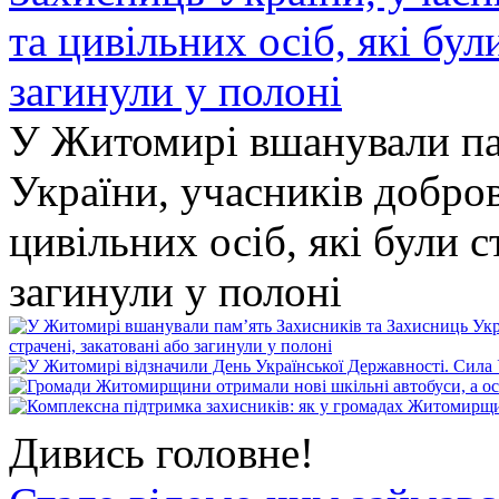
У Житомирі вшанували па
України, учасників добро
цивільних осіб, які були с
загинули у полоні
Дивись головне!