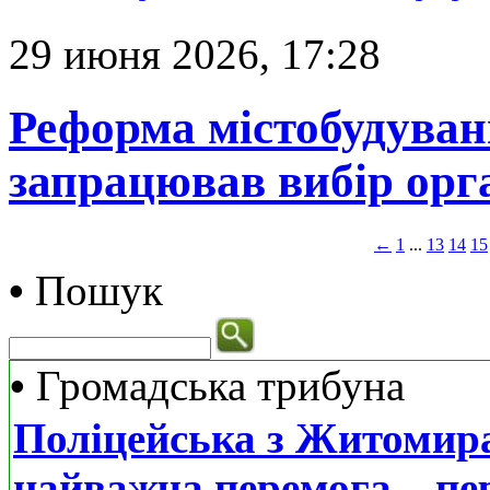
29 июня 2026, 17:28
Реформа містобудуванн
запрацював вибір ор
←
1
...
13
14
15
•
Пошук
•
Громадська трибуна
Поліцейська з Житомира
найважча перемога – пе