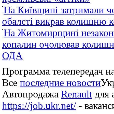
•
На Київщині затримали ч
обалсті викрав колишню 
•
На Житомирщині незакон
копалин очолював колишні
ОДА
Программа телепередач н
Все
последние новости
Укр
Автопродажа
Renault
для 
https://job.ukr.net/
- ваканс