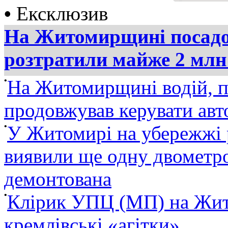
•
Ексклюзив
На Житомирщині посадов
розтратили майже 2 млн
•
На Житомирщині водій, п
продовжував керувати ав
•
У Житомирі на убережжі 
виявили ще одну двометро
демонтована
•
Клірик УПЦ (МП) на Жит
кремлівські «агітки»