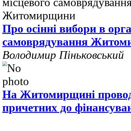
Про осінні вибори в орг
самоврядування Житом
Володимир Піньковський
На Житомирщині проводя
причетних до фінансува