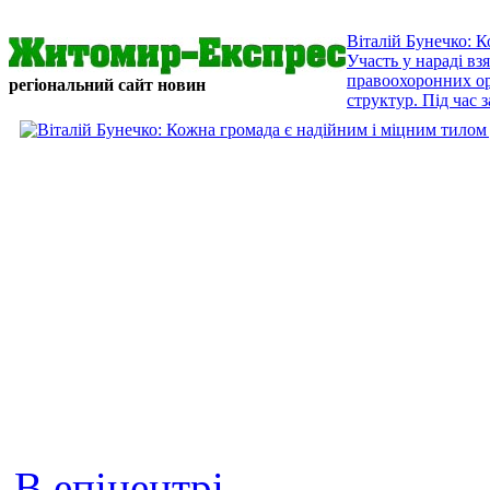
Віталій Бунечко: 
Участь у нараді в
правоохоронних орг
регіональний сайт новин
структур. Під час з
В епіцентрі